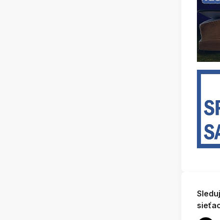
Sledu
sieťa