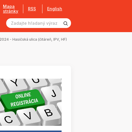
Mapa
RSS
English
stránky
24 - Hasičská ulica (čitáreň, IPV, HF)