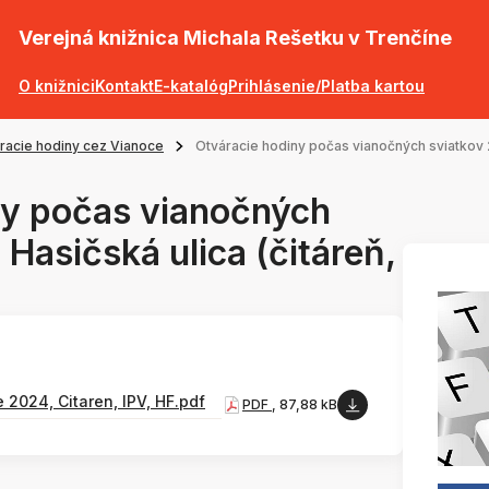
Verejná knižnica Michala Rešetku v Trenčíne
O knižnici
Kontakt
E-katalóg
Prihlásenie/Platba kartou
racie hodiny cez Vianoce
Otváracie hodiny počas vianočných sviatkov 20
ny počas vianočných
 Hasičská ulica (čitáreň,
 2024, Citaren, IPV, HF.pdf
PDF
, 87,88 kB