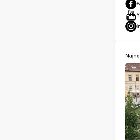
F
Y
I
Najno