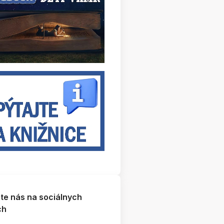
jte nás na sociálnych
ch