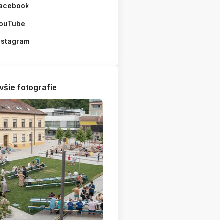
acebook
ouTube
nstagram
všie fotografie