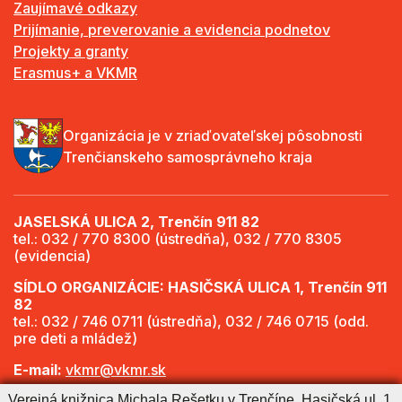
Zaujímavé odkazy
Prijímanie, preverovanie a evidencia podnetov
Projekty a granty
Erasmus+ a VKMR
Organizácia je v zriaďovateľskej pôsobnosti
Trenčianskeho samosprávneho kraja
JASELSKÁ ULICA 2, Trenčín 911 82
tel.: 032 / 770 8300 (ústredňa), 032 / 770 8305
(evidencia)
SÍDLO ORGANIZÁCIE: HASIČSKÁ ULICA 1, Trenčín 911
82
tel.: 032 / 746 0711 (ústredňa), 032 / 746 0715 (odd.
pre deti a mládež)
E-mail:
vkmr@vkmr.sk
Verejná knižnica Michala Rešetku v Trenčíne, Hasičská ul. 1,
Web:
http://www.vkmr.sk