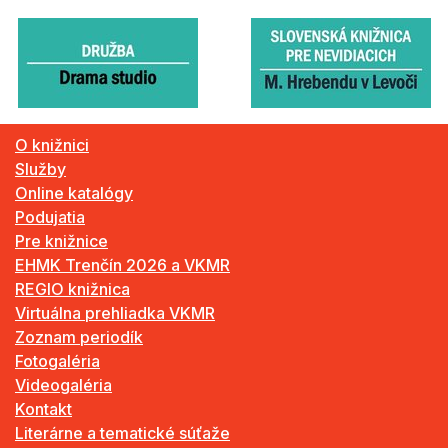
O knižnici
Služby
Online katalógy
Podujatia
Pre knižnice
EHMK Trenčín 2026 a VKMR
REGIO knižnica
Virtuálna prehliadka VKMR
Zoznam periodík
Fotogaléria
Videogaléria
Kontakt
Literárne a tematické súťaže