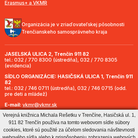
Erasmus+ a VKMR
Organizácia je v zriaďovateľskej pôsobnosti
Trenčianskeho samosprávneho kraja
JASELSKÁ ULICA 2, Trenčín 911 82
tel.: 032 / 770 8300 (ústredňa), 032 / 770 8305
(evidencia)
SÍDLO ORGANIZÁCIE: HASIČSKÁ ULICA 1, Trenčín 911
82
tel.: 032 / 746 0711 (ústredňa), 032 / 746 0715 (odd.
pre deti a mládež)
E-mail:
vkmr@vkmr.sk
Verejná knižnica Michala Rešetku v Trenčíne, Hasičská ul. 1,
Web:
http://www.vkmr.sk
911 82 Trenčín používa na tomto webovom sídle súbory
Viac informácií - Otváracie hodiny
cookies, ktoré sú použité za účelom sledovania návštevnosti
webového sídla alebo k prispôsobeniu zobrazenia webových