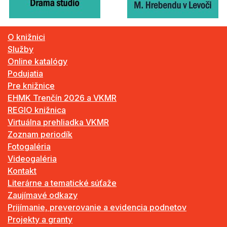
O knižnici
Služby
Online katalógy
Podujatia
Pre knižnice
EHMK Trenčín 2026 a VKMR
REGIO knižnica
Virtuálna prehliadka VKMR
Zoznam periodík
Fotogaléria
Videogaléria
Kontakt
Literárne a tematické súťaže
Zaujímavé odkazy
Prijímanie, preverovanie a evidencia podnetov
Projekty a granty