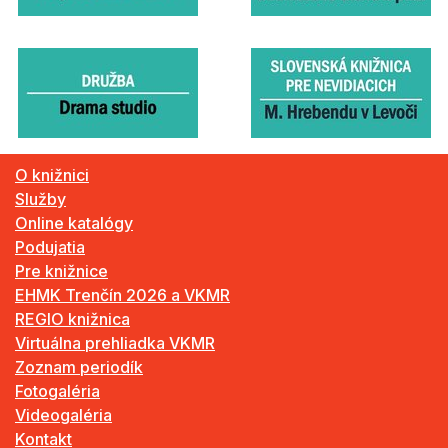
O knižnici
Služby
Online katalógy
Podujatia
Pre knižnice
EHMK Trenčín 2026 a VKMR
REGIO knižnica
Virtuálna prehliadka VKMR
Zoznam periodík
Fotogaléria
Videogaléria
Kontakt