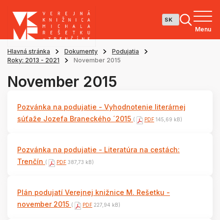
Menu
Hlavná stránka
Dokumenty
Podujatia
Roky: 2013 - 2021
November 2015
November 2015
Pozvánka na podujatie - Vyhodnotenie literárnej
súťaže Jozefa Braneckého ´2015
(
PDF
145,69 kB)
Pozvánka na podujatie - Literatúra na cestách:
Trenčín
(
PDF
387,73 kB)
Plán podujatí Verejnej knižnice M. Rešetku -
november 2015
(
PDF
227,94 kB)