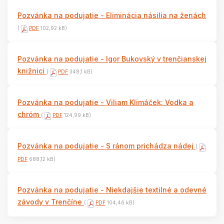
Pozvánka na podujatie - Eliminácia násilia na ženách
(
PDF
102,92 kB)
Pozvánka na podujatie - Igor Bukovský v trenčianskej
knižnici
(
PDF
348,1 kB)
Pozvánka na podujatie - Viliam Klimáček: Vodka a
chróm
(
PDF
124,99 kB)
Pozvánka na podujatie - S ránom prichádza nádej
(
PDF
688,12 kB)
Pozvánka na podujatie - Niekdajšie textilné a odevné
závody v Trenčíne
(
PDF
104,46 kB)