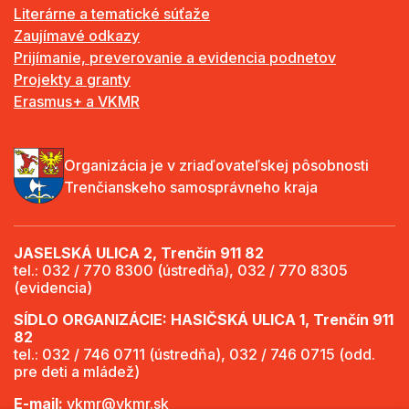
Literárne a tematické súťaže
Zaujímavé odkazy
Prijímanie, preverovanie a evidencia podnetov
Projekty a granty
Erasmus+ a VKMR
Organizácia je v zriaďovateľskej pôsobnosti
Trenčianskeho samosprávneho kraja
JASELSKÁ ULICA 2, Trenčín 911 82
tel.: 032 / 770 8300 (ústredňa), 032 / 770 8305
(evidencia)
SÍDLO ORGANIZÁCIE: HASIČSKÁ ULICA 1, Trenčín 911
82
tel.: 032 / 746 0711 (ústredňa), 032 / 746 0715 (odd.
pre deti a mládež)
E-mail:
vkmr@vkmr.sk