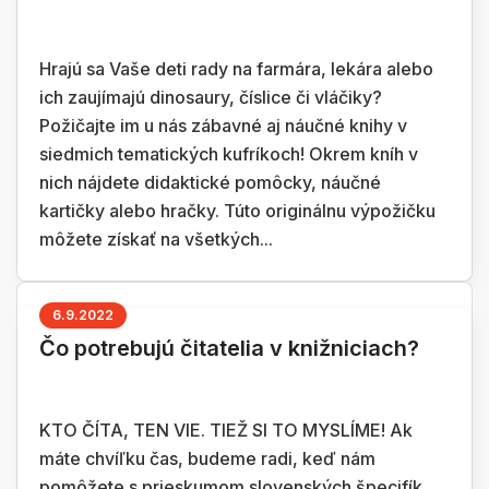
Hrajú sa Vaše deti rady na farmára, lekára alebo
ich zaujímajú dinosaury, číslice či vláčiky?
Požičajte im u nás zábavné aj náučné knihy v
siedmich tematických kufríkoch! Okrem kníh v
nich nájdete didaktické pomôcky, náučné
kartičky alebo hračky. Túto originálnu výpožičku
môžete získať na všetkých...
6.9.2022
Čo potrebujú čitatelia v knižniciach?
KTO ČÍTA, TEN VIE. TIEŽ SI TO MYSLÍME! Ak
máte chvíľku čas, budeme radi, keď nám
pomôžete s prieskumom slovenských špecifík