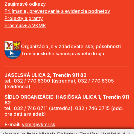
Zaujímavé odkazy
Prijímanie, preverovanie a evidencia podnetov
Projekty a granty
Erasmus+ a VKMR
Organizácia je v zriaďovateľskej pôsobnosti
Trenčianskeho samosprávneho kraja
JASELSKÁ ULICA 2, Trenčín 911 82
tel.: 032 / 770 8300 (ústredňa), 032 / 770 8305
(evidencia)
SÍDLO ORGANIZÁCIE: HASIČSKÁ ULICA 1, Trenčín 911
82
tel.: 032 / 746 0711 (ústredňa), 032 / 746 0715 (odd.
pre deti a mládež)
E-mail:
vkmr@vkmr.sk