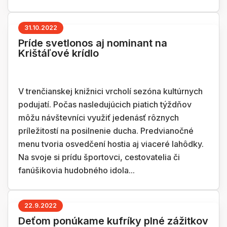
31.10.2022
Príde svetlonos aj nominant na
Krištáľové krídlo
V trenčianskej knižnici vrcholí sezóna kultúrnych
podujatí. Počas nasledujúcich piatich týždňov
môžu návštevníci využiť jedenásť rôznych
príležitostí na posilnenie ducha. Predvianočné
menu tvoria osvedčení hostia aj viaceré lahôdky.
Na svoje si prídu športovci, cestovatelia či
fanúšikovia hudobného idola...
22.9.2022
Deťom ponúkame kufríky plné zážitkov