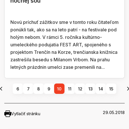
nočnej šou
Novú príchuť zážitkov sme v tomto roku čitateľom
ponúkli tak, ako sa na leto patrí - na festivale pod
holým nebom. V rámci 5. ročníka kultúrno-
umeleckého podujatia FEST ART, spojeného s
projektom Trenčín na Korze, trenčianska knižnica
zastrešila besedu s Milanom Vrbom. Na prahu
letných prázdnin umelci zase premenili na...
6
7
8
9
10
11
12
13
14
15
29.05.2018
Vytlačiť stránku