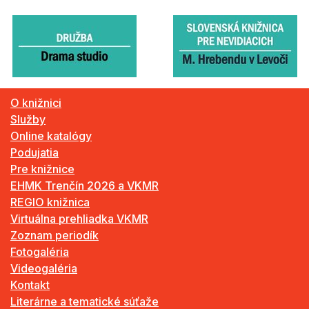
O knižnici
Služby
Online katalógy
Podujatia
Pre knižnice
EHMK Trenčín 2026 a VKMR
REGIO knižnica
Virtuálna prehliadka VKMR
Zoznam periodík
Fotogaléria
Videogaléria
Kontakt
Literárne a tematické súťaže