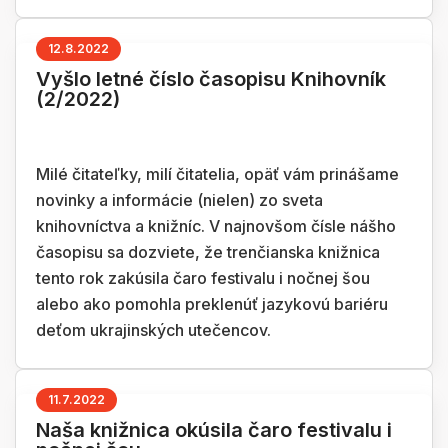
12.8.2022
Vyšlo letné číslo časopisu Knihovník
(2/2022)
Milé čitateľky, milí čitatelia, opäť vám prinášame
novinky a informácie (nielen) zo sveta
knihovníctva a knižníc. V najnovšom čísle nášho
časopisu sa dozviete, že trenčianska knižnica
tento rok zakúsila čaro festivalu i nočnej šou
alebo ako pomohla preklenúť jazykovú bariéru
deťom ukrajinských utečencov.
11.7.2022
Naša knižnica okúsila čaro festivalu i