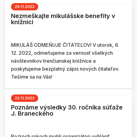
26.11.2022
Nezmeškajte mikulášske benefity v
knižnici
MIKULÁŠ ODMEŇUJE ČITATEĽOV! V utorok, 6.
12. 2022, odmeňujeme za vernosť všetkých
návštevníkov trenčianskej knižnice a
poskytujeme bezplatný zápis nových čitateľov.
Tešíme sa na Vás!
22.11.2022
Poznáme výsledky 30. ročníka súťaže
J. Braneckého
Po troch rokoch mohli organizátori vyhlásiť