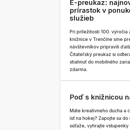
E-preukaz: najno
prírastok v ponuk
služieb
Pri príležitosti 100. výročia
knižnice v Trenčíne sme pr
návštevníkov pripravili ďalš
Čitateľský preukaz si odte
stiahnuť do mobilného zari
zdarma.
Poď s knižnicou n
Máte kreatívneho ducha a c
ísť na hokej? Zapojte sa do
súťaže, vyhrajte vstupenky