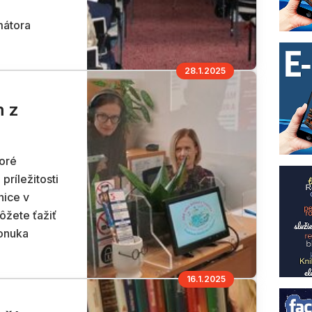
mátora
28.1.2025
 z
toré
ríležitosti
nice v
ôžete ťažiť
onuka
16.1.2025