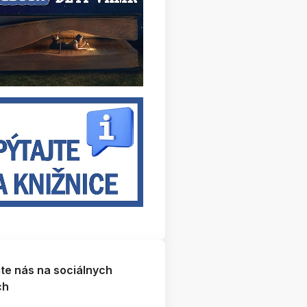
jte nás na sociálnych
ch