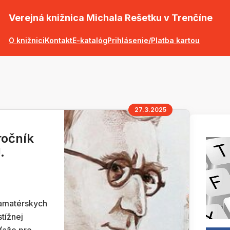
Verejná knižnica Michala Rešetku v Trenčíne
O knižnici
Kontakt
E-katalóg
Prihlásenie/Platba kartou
27.3.2025
ročník
.
 amatérskych
stížnej