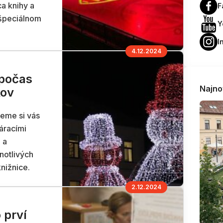
a knihy a
F
 špeciálnom
Y
I
4.12.2024
 počas
Najno
kov
jeme si vás
áracími
 a
notlivých
nižnice.
2.12.2024
 prví