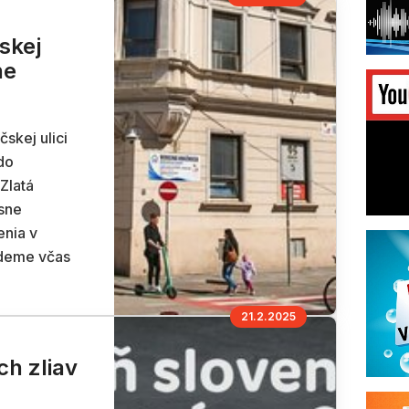
skej
ne
skej ulici
do
Zlatá
sne
enia v
udeme včas
21.2.2025
h zliav