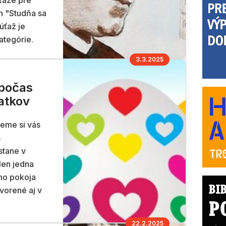
úťaže pre
h "Studňa sa
úťaž je
ategórie.
3.3.2025
 počas
atkov
jeme si vás
s
stane v
len jedna
ho pokoja
vorené aj v
22.2.2025