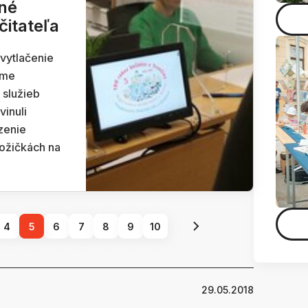
né
čitateľa
 vytlačenie
jme
 služieb
vinuli
zenie
požičkách na
4
5
6
7
8
9
10
29.05.2018