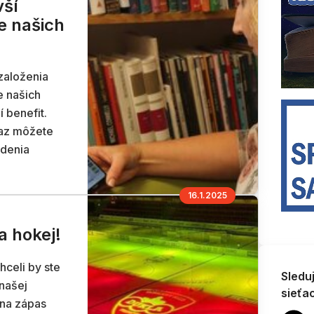
vší
e našich
 založenia
e našich
í benefit.
raz môžete
adenia
16.1.2025
a hokej!
hceli by ste
Sledu
 našej
sieťa
 na zápas