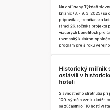
Na obľúbený Týždeň slove
knižníc (3. - 9. 3. 2025) sa 
pripravila aj trenčianska kni
rámci 26. ročníka projektu 
viacerých benefitoch pre či
rozmanitý kultúrno-spoloč
program pre širokú verejno
Historický míľnik
oslávili v historic
hoteli
Slávnostného stretnutia pri p
100. výročia vzniku knižnic
sa zúčastnilo 110 hostí vrát