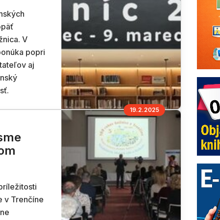
nských
opäť
žnica. V
ponúka popri
tateľov aj
enský
sť.
19.2.2025
 sme
kom
ríležitosti
e v Trenčíne
ane