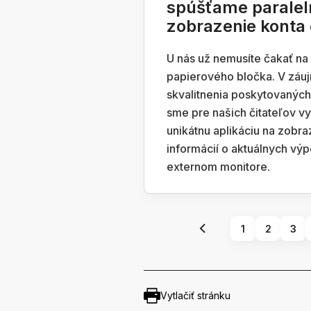
spúšťame paralel
zobrazenie konta 
U nás už nemusíte čakať na
papierového bločka. V záu
skvalitnenia poskytovaných
sme pre našich čitateľov vy
unikátnu aplikáciu na zobra
informácií o aktuálnych vý
externom monitore.
1
2
3
Vytlačiť stránku