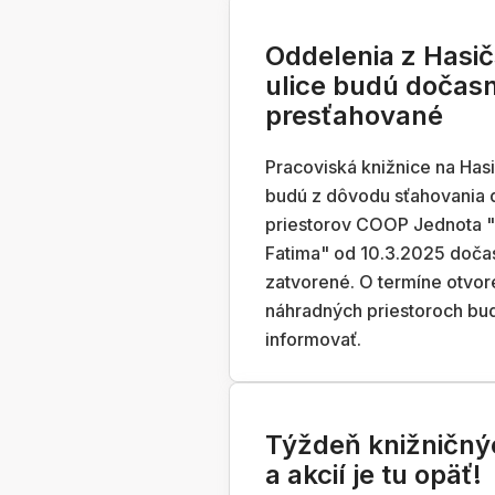
Oddelenia z Hasič
ulice budú dočas
presťahované
Pracoviská knižnice na Hasič
budú z dôvodu sťahovania 
priestorov COOP Jednota "
Fatima" od 10.3.2025 doča
zatvorené. O termíne otvor
náhradných priestoroch b
informovať.
Týždeň knižničnýc
a akcií je tu opäť!