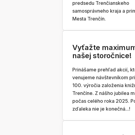
predsedu Trenčianskeho
samosprávneho kraja a pri
Mesta Trenčín.
Vyťažte maximum
našej storočnice!
Prinášame prehľad akcií, k
venujeme návštevníkom pri p
100. výročia založenia kniž
Trenčíne. Z nášho jubilea m
počas celého roka 2025. P
zďaleka nie je konečná...!