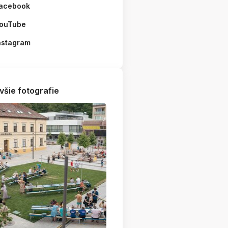
acebook
ouTube
nstagram
všie fotografie