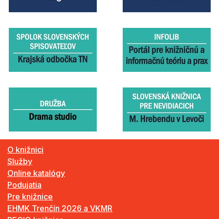
O knižnici
Služby
Online katalógy
Podujatia
Pre knižnice
EHMK Trenčín 2026 a VKMR