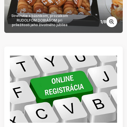
Stretnutie s básnikom, prozaikom
RUDOLFOM DOBIÁŠOM pri
1
/
8
príležitosti jeho životného jubilea