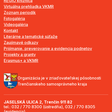
REGIO knižnica
Virtuálna prehliadka VKMR
Zoznam periodík
Fotogaléria
Videogaléria
Kontakt
Literárne a tematické súťaže
Zaujímavé odkazy
Prijímanie, preverovanie a evidencia podnetov
Projekty a granty
Erasmus+ a VKMR
Organizácia je v zriaďovateľskej pôsobnosti
Trenčianskeho samosprávneho kraja
JASELSKÁ ULICA 2, Trenčín 911 82
tel.: 032 / 770 8300 (ústredňa), 032 / 770 8305
(evidencia)