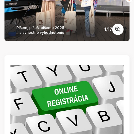
Píšem, píšeš, píšeme 2025 -
1
/
17
slávnostné vyhodnotenie