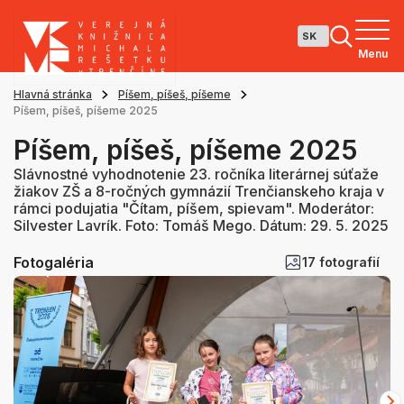
Menu
Hlavná stránka
Píšem, píšeš, píšeme
Píšem, píšeš, píšeme 2025
Píšem, píšeš, píšeme 2025
Slávnostné vyhodnotenie 23. ročníka literárnej súťaže
žiakov ZŠ a 8-ročných gymnázií Trenčianskeho kraja v
rámci podujatia "Čítam, píšem, spievam". Moderátor:
Silvester Lavrík. Foto: Tomáš Mego. Dátum: 29. 5. 2025
Fotogaléria
17 fotografií