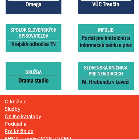
O knižnici
Služby
Online katalógy
Podujatia
Pre knižnice
EHMK Trenčín 2026 a VKMR