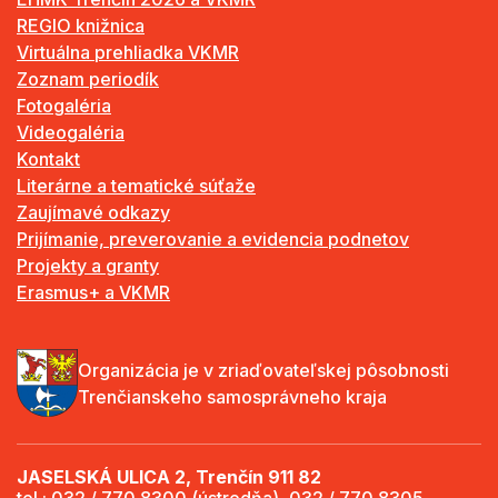
REGIO knižnica
Virtuálna prehliadka VKMR
Zoznam periodík
Fotogaléria
Videogaléria
Kontakt
Literárne a tematické súťaže
Zaujímavé odkazy
Prijímanie, preverovanie a evidencia podnetov
Projekty a granty
Erasmus+ a VKMR
Organizácia je v zriaďovateľskej pôsobnosti
Trenčianskeho samosprávneho kraja
JASELSKÁ ULICA 2, Trenčín 911 82