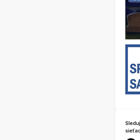
Sledu
sieťa