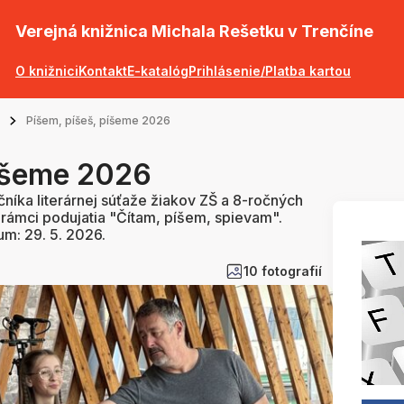
Verejná knižnica Michala Rešetku v Trenčíne
O knižnici
Kontakt
E-katalóg
Prihlásenie/Platba kartou
Píšem, píšeš, píšeme 2026
píšeme 2026
níka literárnej súťaže žiakov ZŠ a 8-ročných
 rámci podujatia "Čítam, píšem, spievam".
um: 29. 5. 2026.
10 fotografií