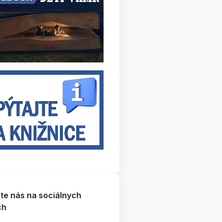
jte nás na sociálnych
ch