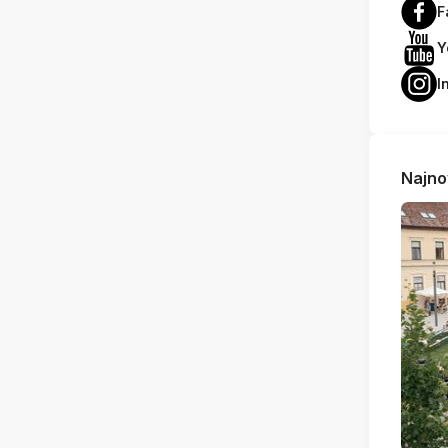
F
Y
I
Najno