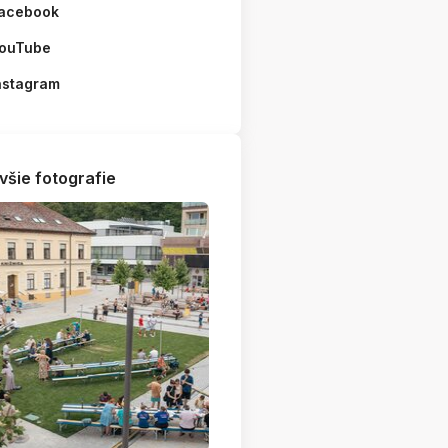
acebook
ouTube
nstagram
všie fotografie