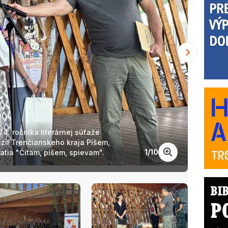
4. ročníka literárnej súťaže
Slá
zií Trenčianskeho kraja Píšem,
žiakov
1
/
10
atia "Čítam, píšem, spievam".
píše