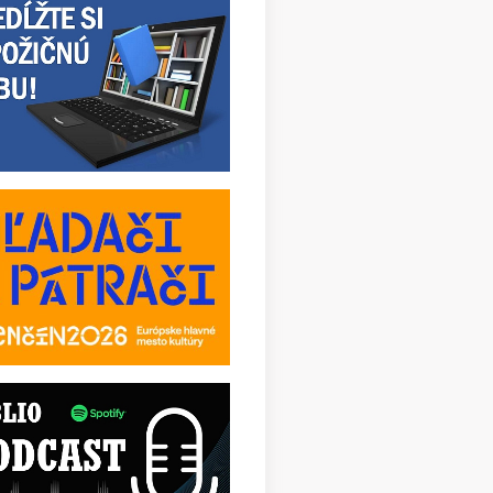
vnostné vyhodnotenie 24. ročníka literárnej súťaže
 ZŠ a 8-ročných gymnázií Trenčianskeho kraja Píšem,
š, píšeme v rámci podujatia "Čítam, píšem, spievam".