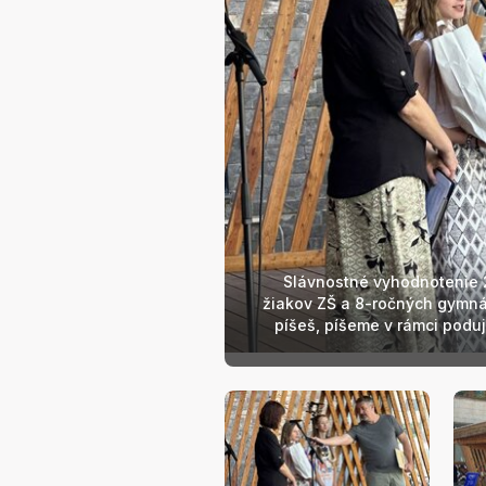
Slávnostné vyhodnotenie 2
žiakov ZŠ a 8-ročných gymná
píšeš, píšeme v rámci poduj