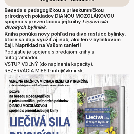
Beseda s pedagogičkou a prieskumníčkou
prírodných pokladov DIANOU MOZOLÁKOVOU
spojená s prezentáciou jej knihy
Liečivá sila
divokých byliniek
.
Kniha ponúka nový pohľad na divo rastúce bylinky,
ktoré sa dajú využiť aj inak, ako len v bylinkovom
čaji. Napríklad na Vašom tanieri!
Podujatie je spojené s predajom knihy a
autogramiádou.
VSTUP VOĽNÝ (do naplnenia kapacity).
REZERVÁCIA MIEST:
info@vkmr.sk
.