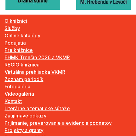
O knižnici
Služby
Online katalógy
Podujatia
Pre knižnice
EHMK Trenčín 2026 a VKMR
REGIO knižnica
Virtuálna prehliadka VKMR
Zoznam periodík
Fotogaléria
Videogaléria
Kontakt
Literárne a tematické súťaže
Zaujímavé odkazy
Prijímanie, preverovanie a evidencia podnetov
Projekty a granty