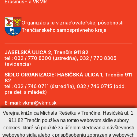
Erasmus+ a VKMR
Organizácia je v zriaďovateľskej pôsobnosti
Trenčianskeho samosprávneho kraja
JASELSKÁ ULICA 2, Trenčín 911 82
tel.: 032 / 770 8300 (ústredňa), 032 / 770 8305
(evidencia)
SÍDLO ORGANIZÁCIE: HASIČSKÁ ULICA 1, Trenčín 911
82
tel.: 032 / 746 0711 (ústredňa), 032 / 746 0715 (odd.
pre deti a mládež)
E-mail:
vkmr@vkmr.sk
Web:
http://www.vkmr.sk
Verejná knižnica Michala Rešetku v Trenčíne, Hasičská ul. 1,
911 82 Trenčín používa na tomto webovom sídle súbory
Viac informácií - Otváracie hodiny
cookies, ktoré sú použité za účelom sledovania návštevnosti
webového sídla alebo k prispôsobeniu zobrazenia webových