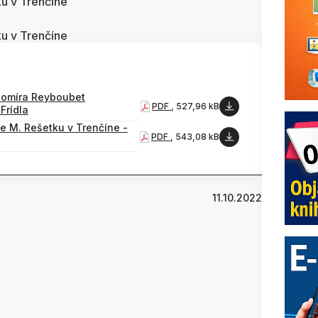
ku v Trenčíne
ku v Trenčíne
homíra Reyboubet
PDF
, 527,96 kB
Frídla
ce M. Rešetku v Trenčíne -
PDF
, 543,08 kB
11.10.2022