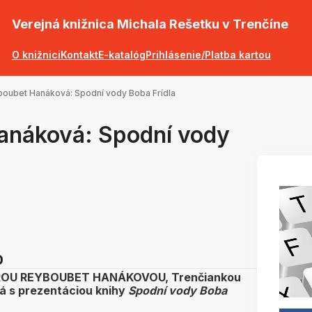
Verejná knižnica Michala Rešetku v Trenčíne
O knižnici
Kontakt
E-katalóg
Prihlásenie/Platba kartou
boubet Hanáková: Spodní vody Boba Frídla
anáková: Spodní vody
0
ROU REYBOUBET HANÁKOVOU, Trenčiankou
ná s prezentáciou knihy
Spodní vody Boba