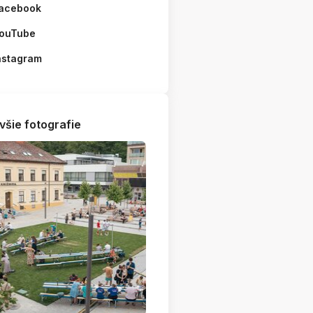
acebook
ouTube
nstagram
všie fotografie