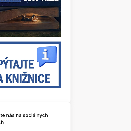
jte nás na sociálnych
ch