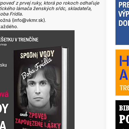
poveď z prvej ruky, ktorá po rokoch odhaľuje
atického lámača ženských sŕdc, skladateľa,
oba Frídla.
možná (info@vkmr.sk).
každého.