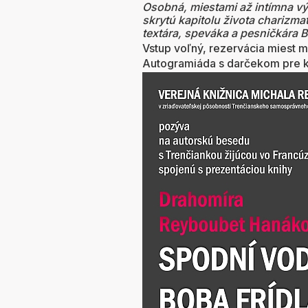
Osobná, miestami až intímna vý
skrytú kapitolu života charizm
textára, speváka a pesničkára B
Vstup voľný, rezervácia miest 
Autogramiáda s darčekom pre 