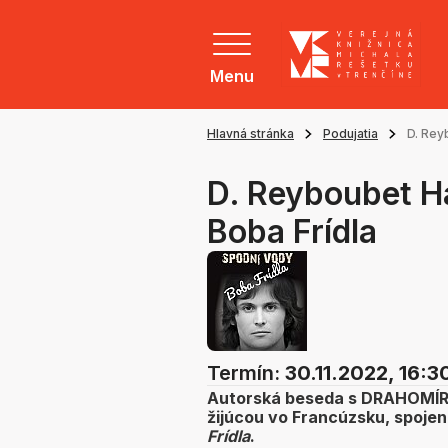
Menu
Hlavná stránka
Podujatia
D. Rey
D. Reyboubet H
Boba Frídla
Termín:
30.11.2022, 16:3
Autorská beseda s DRAHOMÍ
žijúcou vo Francúzsku, spoje
Frídla
.