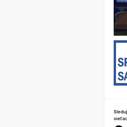
Sledu
sieťa