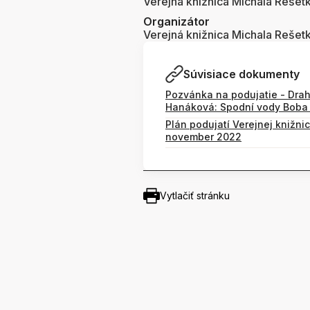
Verejná knižnica Michala Rešet
Organizátor
Verejná knižnica Michala Rešet
Súvisiace dokumenty
Pozvánka na podujatie - Dra
Hanáková: Spodní vody Boba 
Plán podujatí Verejnej knižni
november 2022
Vytlačiť stránku