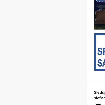
Sledu
sieťa