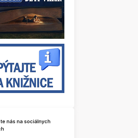
jte nás na sociálnych
ch