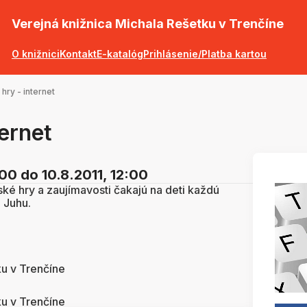
Verejná knižnica Michala Rešetku v Trenčíne
O knižnici
Kontakt
E-katalóg
Prihlásenie/Platba kartou
 hry - internet
ternet
:00
do 10.8.2011, 12:00
ké hry a zaujímavosti čakajú na deti každú
 Juhu.
ku v Trenčíne
ku v Trenčíne