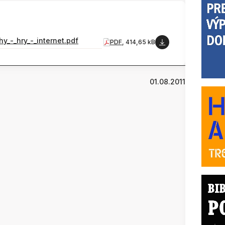
y_-_hry_-_internet.pdf
PDF
, 414,65 kB
01.08.2011