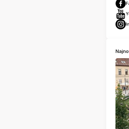
F
Y
I
Najno