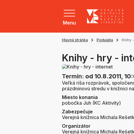
Menu
Hlavná stránka
Podujatia
Knihy -
Knihy - hry - in
Termín:
od 10.8.2011, 10
Veľká ríša rozprávok, spoločens
prázdninovú stredu v knižnici na
Miesto konania
pobočka Juh (KC Aktivity)
Zabezpečuje
Verejná knižnica Michala Rešet
Organizátor
Verejná knižnica Michala Rešet