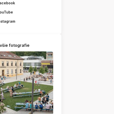
acebook
ouTube
nstagram
všie fotografie