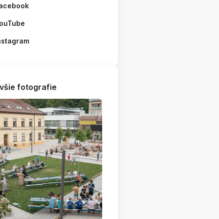
acebook
ouTube
nstagram
všie fotografie