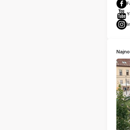
F
Y
I
Najno