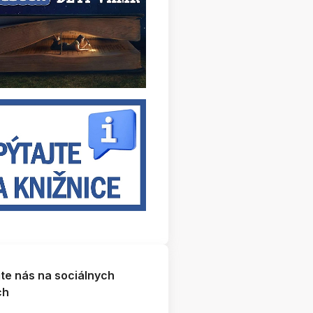
jte nás na sociálnych
ch