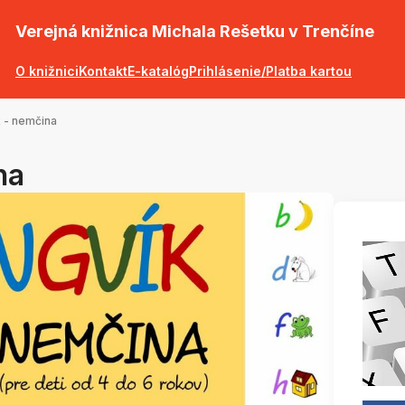
Verejná knižnica Michala Rešetku v Trenčíne
O knižnici
Kontakt
E-katalóg
Prihlásenie/Platba kartou
k - nemčina
na