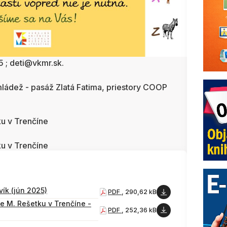
5 ; deti@vkmr.sk.
 mládež - pasáž Zlatá Fatima, priestory COOP
ku v Trenčíne
ku v Trenčíne
ík (jún 2025)
PDF
, 290,62 kB
ce M. Rešetku v Trenčíne -
PDF
, 252,36 kB