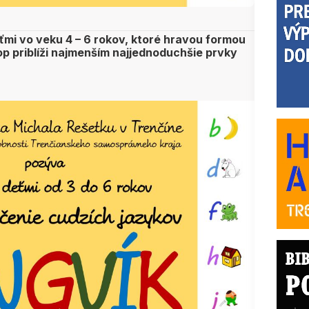
eťmi vo veku 4 – 6 rokov, ktoré hravou formou
p priblíži najmenším najjednoduchšie prvky