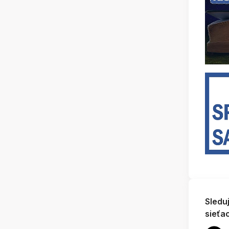
Sledu
sieťa