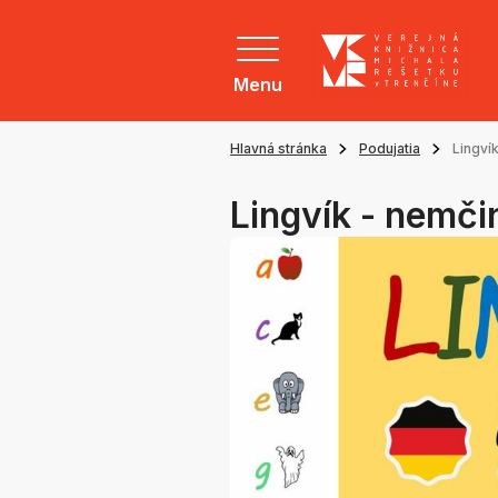
Menu
Hlavná stránka
Podujatia
Lingví
Lingvík - nemči