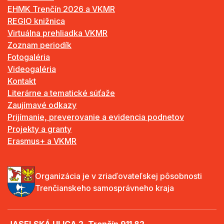
EHMK Trenčín 2026 a VKMR
REGIO knižnica
Virtuálna prehliadka VKMR
Zoznam periodík
Fotogaléria
Videogaléria
Kontakt
Literárne a tematické súťaže
Zaujímavé odkazy
Prijímanie, preverovanie a evidencia podnetov
Projekty a granty
Erasmus+ a VKMR
Organizácia je v zriaďovateľskej pôsobnosti
Trenčianskeho samosprávneho kraja