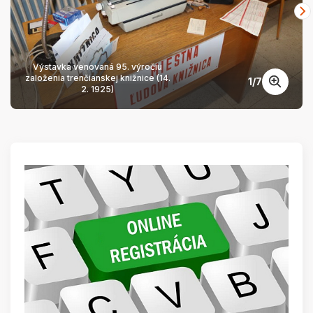
Výstavka venovaná 95. výročiu
založenia trenčianskej knižnice (14.
1
/
7
2. 1925)