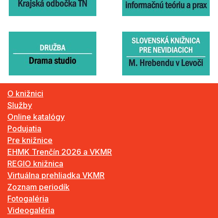
O knižnici
Služby
Online katalógy
Podujatia
Pre knižnice
EHMK Trenčín 2026 a VKMR
REGIO knižnica
Virtuálna prehliadka VKMR
Zoznam periodík
Fotogaléria
Videogaléria