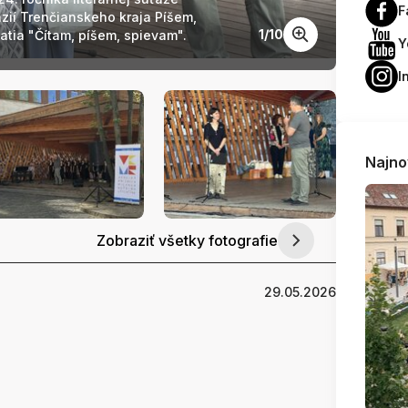
F
zií Trenčianskeho kraja Píšem,
žiakov
1
/
10
atia "Čítam, píšem, spievam".
píše
Y
I
Najno
Zobraziť všetky fotografie
29.05.2026