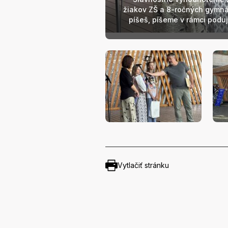
žiakov ZŠ a 8-ročných gymná
píšeš, píšeme v rámci poduj
Vytlačiť stránku