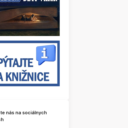
jte nás na sociálnych
ch
vnostné vyhodnotenie 24. ročníka literárnej súťaže