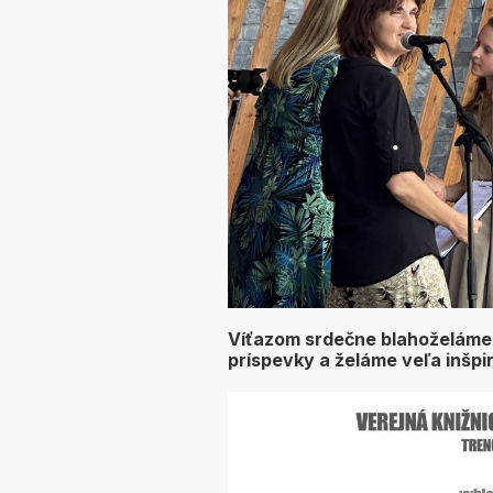
Víťazom srdečne blahoželáme
príspevky a želáme veľa inšpir