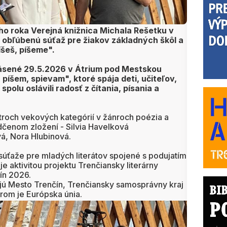
ho roka Verejná knižnica Michala Rešetku v
 obľúbenú súťaž pre žiakov základných škôl a
íšeš, píšeme".
hlásené 29.5.2026 v Átrium pod Mestskou
píšem, spievam", ktoré spája deti, učiteľov,
spolu oslávili radosť z čítania, písania a
 troch vekových kategórií v žánroch poézia a
dčenom zložení - Silvia Havelková
á, Nora Hlubinová.
súťaže pre mladých literátov spojené s podujatím
e aktivitou projektu Trenčiansky literárny
čín 2026.
jú Mesto Trenčín, Trenčiansky samosprávny kraj
erom je Európska únia.