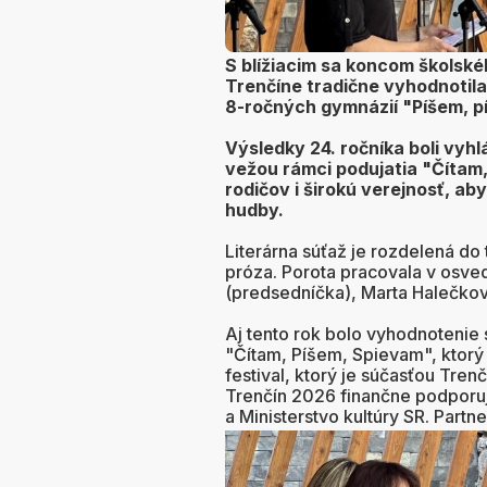
S blížiacim sa koncom školské
Trenčíne tradične vyhodnotila
8-ročných gymnázií "Píšem, p
Výsledky 24. ročníka boli vy
vežou rámci podujatia "Čítam, 
rodičov i širokú verejnosť, aby 
hudby.
Literárna súťaž je rozdelená do
próza. Porota pracovala v osve
(predsedníčka), Marta Halečkov
Aj tento rok bolo vyhodnotenie 
"Čítam, Píšem, Spievam", ktorý j
festival, ktorý je súčasťou Tren
Trenčín 2026 finančne podporu
a Ministerstvo kultúry SR. Partn