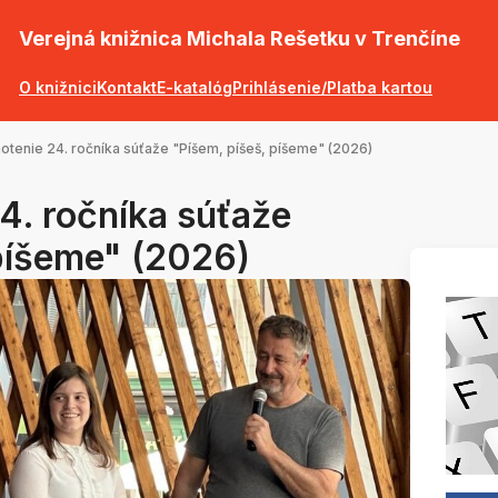
Verejná knižnica Michala Rešetku v Trenčíne
O knižnici
Kontakt
E-katalóg
Prihlásenie/Platba kartou
tenie 24. ročníka súťaže "Píšem, píšeš, píšeme" (2026)
4. ročníka súťaže
 píšeme" (2026)