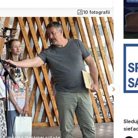
10 fotografií
Sledu
sieťa
4. ročníka literárnej súťaže
Slá