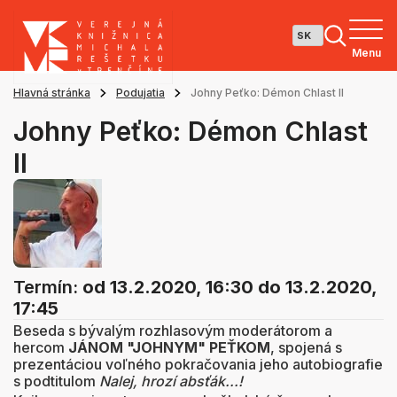
Menu
Hlavná stránka
Podujatia
Johny Peťko: Démon Chlast II
Johny Peťko: Démon Chlast
II
Termín:
od 13.2.2020, 16:30
do 13.2.2020,
17:45
Beseda s bývalým rozhlasovým moderátorom a
hercom
JÁNOM "JOHNYM" PEŤKOM
, spojená s
prezentáciou voľného pokračovania jeho autobiografie
s podtitulom
Nalej, hrozí absťák...!