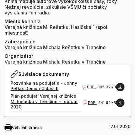
Kniha mapuje autorove vysokoškolské časy, roky
Nežnej revolúcie, zákulisie VŠMU či počiatky
vysielania Fun rádia.
Miesto konania
Verejná knižnica M. Rešetku, Hasičská 1 (spol.
miestnosť)
Zabezpečuje
Verejná knižnica Michala Rešetku v Trenčíne
Organizátor
Verejná knižnica Michala Rešetku v Trenčíne
Súvisiace dokumenty
Pozvánka na podujatie - Johny
PDF
, 305,32 kB
Peťko: Démon Chlast II
Plán podujatí Verejnej knižnice
M. Rešetku v Trenčíne - február
PDF
, 541,64 kB
2020
17.01.2020
Vytlačiť stránku