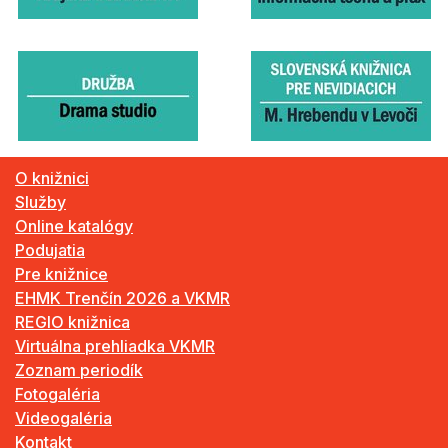
O knižnici
Služby
Online katalógy
Podujatia
Pre knižnice
EHMK Trenčín 2026 a VKMR
REGIO knižnica
Virtuálna prehliadka VKMR
Zoznam periodík
Fotogaléria
Videogaléria
Kontakt