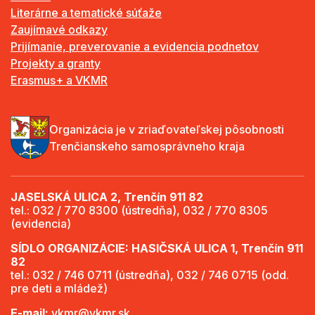
Literárne a tematické súťaže
Zaujímavé odkazy
Prijímanie, preverovanie a evidencia podnetov
Projekty a granty
Erasmus+ a VKMR
Organizácia je v zriaďovateľskej pôsobnosti
Trenčianskeho samosprávneho kraja
JASELSKÁ ULICA 2, Trenčín 911 82
tel.: 032 / 770 8300 (ústredňa), 032 / 770 8305
(evidencia)
SÍDLO ORGANIZÁCIE: HASIČSKÁ ULICA 1, Trenčín 911
82
tel.: 032 / 746 0711 (ústredňa), 032 / 746 0715 (odd.
pre deti a mládež)
E-mail:
vkmr@vkmr.sk