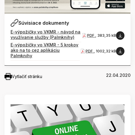
Súvisiace dokumenty
E-výpožičky vo VKMR - návod na
PDF
, 383,35 kB
využívanie služby (Palmknihy)
E-výpožičky vo VKMR - 5 krokov
ako na to cez aplikáciu
PDF
, 1002,32 kB
Palmknihy
22.04.2020
Vytlačiť stránku