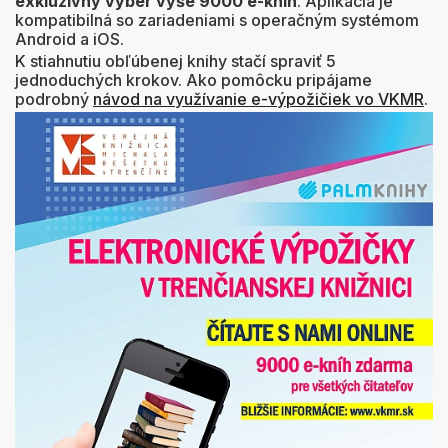
exkluzívny výber vyše 9000 e-kníh
. Aplikácia je
kompatibilná so zariadeniami s operačným systémom
Android a iOS.
K stiahnutiu obľúbenej knihy stačí spraviť 5
jednoduchých krokov. Ako pomôcku pripájame
podrobný
návod na využívanie e-výpožičiek vo VKMR
.