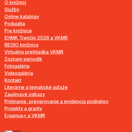
O knižnici
Služby
Online katalógy
Podujatia
Pre knižnice
EHMK Trenčín 2026 a VKMR
REGIO knižnica
Virtuálna prehliadka VKMR
Zoznam periodík
Fotogaléria
Videogaléria
Kontakt
Literárne a tematické súťaže
Zaujímavé odkazy
Prijímanie, preverovanie a evidencia podnetov
Projekty a granty
Erasmus+ a VKMR