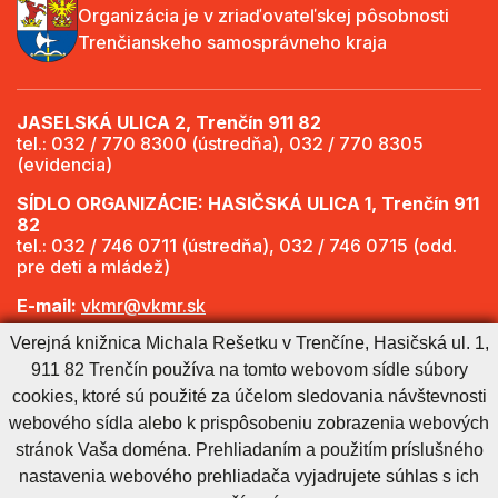
Organizácia je v zriaďovateľskej pôsobnosti
Trenčianskeho samosprávneho kraja
JASELSKÁ ULICA 2, Trenčín 911 82
tel.: 032 / 770 8300 (ústredňa), 032 / 770 8305
(evidencia)
SÍDLO ORGANIZÁCIE: HASIČSKÁ ULICA 1, Trenčín 911
82
tel.: 032 / 746 0711 (ústredňa), 032 / 746 0715 (odd.
pre deti a mládež)
E-mail:
vkmr@vkmr.sk
Verejná knižnica Michala Rešetku v Trenčíne, Hasičská ul. 1,
Web:
http://www.vkmr.sk
911 82 Trenčín používa na tomto webovom sídle súbory
Viac informácií - Otváracie hodiny
cookies, ktoré sú použité za účelom sledovania návštevnosti
webového sídla alebo k prispôsobeniu zobrazenia webových
stránok Vaša doména. Prehliadaním a použitím príslušného
Cookies nastavenie
Cookies - viac informácií
Vyhlásenie o prístupnosti
nastavenia webového prehliadača vyjadrujete súhlas s ich
Technický prevádzkovateľ
Správca obsahu