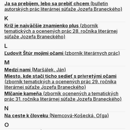
Ja sa prebijem, lebo sa prebiť chcem
(bulletin
autorských prác literárnej súťaže Jozefa Braneckého)
K
Kríž je najväčšie znamienko plus
(zborník
tematických a ocenených prác 28. ročníka literárnej
súťaže Jozefa Braneckého)
L
Ľudovít Štúr mojimi očami
(zborník literárnych prác)
M
Medzi nami
(Maršálek, Ján)
Miesto, kde stačí ticho sedieť s privretými očami
(zborník tematických a ocenených prác 29. ročníka
literárnej súťaže Jozefa Braneckého)
Mlčanie kameňa
(zborník ocenených a tematických
prác 31. ročníka literárnej súťaže Jozefa Braneckého)
N
Na ceste k človeku
(Nemcová-Košecká, Oľga)
O