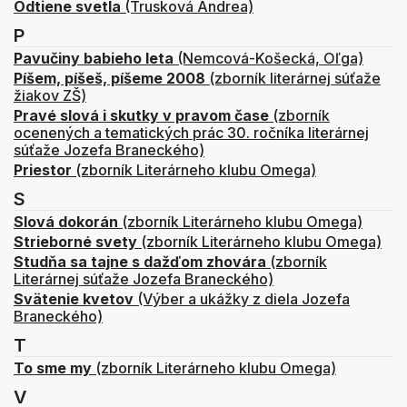
Odtiene svetla
(Trusková Andrea)
P
Pavučiny babieho leta
(Nemcová-Košecká, Oľga)
Píšem, píšeš, píšeme 2008
(zborník literárnej súťaže
žiakov ZŠ)
Pravé slová i skutky v pravom čase
(zborník
ocenených a tematických prác 30. ročníka literárnej
súťaže Jozefa Braneckého)
Priestor
(zborník Literárneho klubu Omega)
S
Slová dokorán
(zborník Literárneho klubu Omega)
Strieborné svety
(zborník Literárneho klubu Omega)
Studňa sa tajne s dažďom zhovára
(zborník
Literárnej súťaže Jozefa Braneckého)
Svätenie kvetov
(Výber a ukážky z diela Jozefa
Braneckého)
T
To sme my
(zborník Literárneho klubu Omega)
V