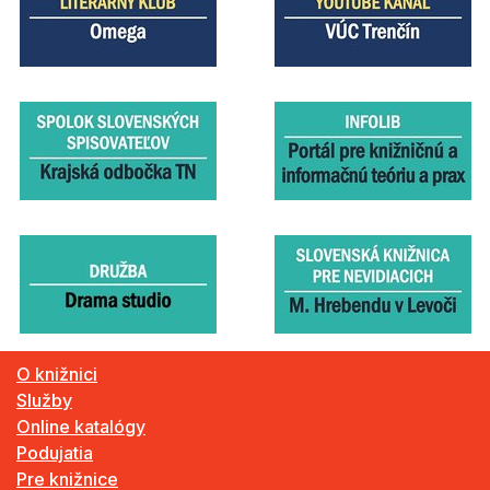
O knižnici
Služby
Online katalógy
Podujatia
Pre knižnice