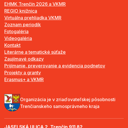
EHMK Trenčín 2026 a VKMR
REGIO knižnica
Virtuálna prehliadka VKMR
Zoznam periodík
Fotogaléria
Videogaléria
Kontakt
Literárne a tematické súťaže
Zaujímavé odkazy
Prijímanie, preverovanie a evidencia podnetov
Projekty a granty
Erasmus+ a VKMR
Organizácia je v zriaďovateľskej pôsobnosti
Trenčianskeho samosprávneho kraja
JASELSKÁ ULICA 2, Trenčín 911 82