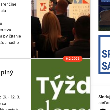
v Trenčíne.
zala
a
ie
erstva
a by čítanie
sťou nášho
6.2.2023
 plný
Sledu
(6. - 12. 3.
sieťa
e so
Slávnostné