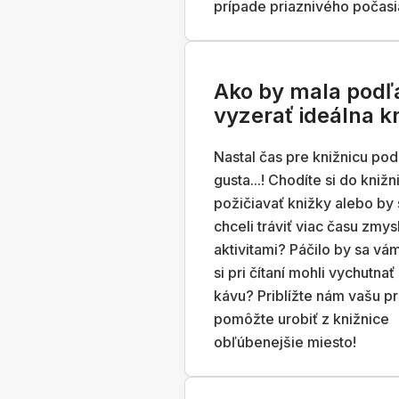
prípade priaznivého počasi
Ako by mala podľ
vyzerať ideálna k
Nastal čas pre knižnicu po
gusta...! Chodíte si do knižn
požičiavať knižky alebo by 
chceli tráviť viac času zmy
aktivitami? Páčilo by sa vám
si pri čítaní mohli vychutnať 
kávu? Priblížte nám vašu p
pomôžte urobiť z knižnice
obľúbenejšie miesto!