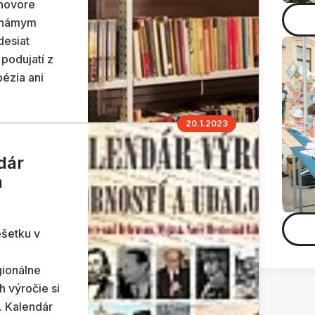
hovore
 známym
desiat
podujatí z
oézia ani
20.1.2023
dár
a
ešetku v
ionálne
h výročie si
. Kalendár