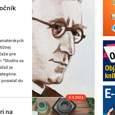
ročník
 amatérskych
tížnej
úťaže pre
h "Studňa sa
úťaž je
ategórie.
 posielať do
6.3.2023
ri na