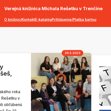
Verejná knižnica Michala Rešetku v Trenčíne
O knižnici
Kontakt
E-katalóg
Prihlásenie/Platba kartou
26.5.2023
y
íšeš,
lského roka
a Rešetku v
ili obľúbenú