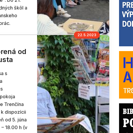
e". Do 21.
adných škôl a
anskeho
prác.
22.5.2023
orená od
usta
sa s
a
 s
 pokoja
re Trenčína
 k dispozícii
ň od 5. júna
 – 18.00 h (v