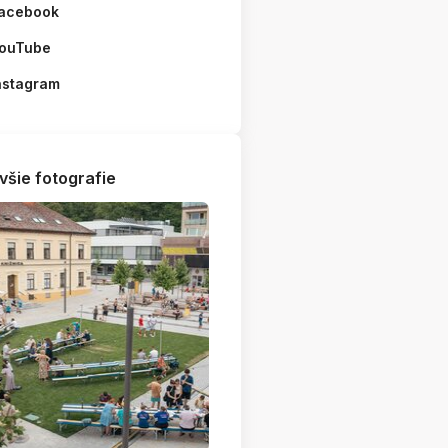
acebook
ouTube
nstagram
všie fotografie