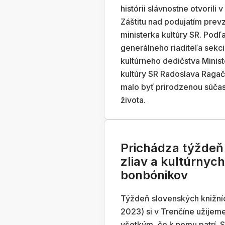
histórii slávnostne otvorili 
Záštitu nad podujatím prev
ministerka kultúry SR. Podľ
generálneho riaditeľa sekc
kultúrneho dedičstva Minist
kultúry SR Radoslava Ragač
malo byť prirodzenou súča
života.
Prichádza týždeň
zliav a kultúrnych
bonbónikov
Týždeň slovenských knižníc 
2023) si v Trenčíne užijem
všetkým, čo k nemu patrí. 