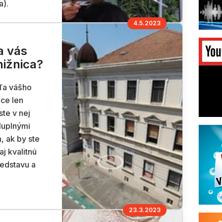
a).
4.5.2023
a vás
nižnica?
dľa vášho
ice len
ste v nej
sluplnými
, ak by ste
aj kvalitnú
redstavu a
23.3.2023