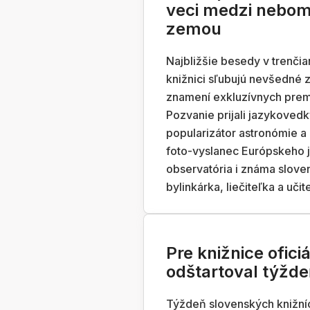
veci medzi nebom
zemou
Najbližšie besedy v trenčia
knižnici sľubujú nevšedné z
znamení exkluzívnych prem
Pozvanie prijali jazykoved
popularizátor astronómie a
foto-vyslanec Európskeho 
observatória i známa slove
bylinkárka, liečiteľka a učit
Pre knižnice ofici
odštartoval týžde
Týždeň slovenských knižníc