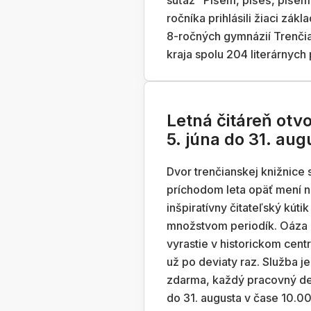
súťaž "Píšem, píšeš, píšem
ročníka prihlásili žiaci zákl
8-ročných gymnázií Trenči
kraja spolu 204 literárnych 
Letná čitáreň otv
5. júna do 31. aug
Dvor trenčianskej knižnice 
príchodom leta opäť mení n
inšpiratívny čitateľský kútik
množstvom periodík. Oáza
vyrastie v historickom cent
už po deviaty raz. Služba je
zdarma, každý pracovný de
do 31. augusta v čase 10.00