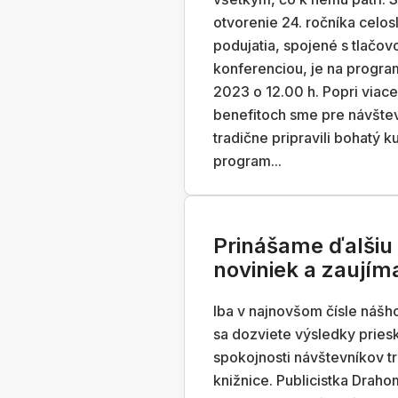
otvorenie 24. ročníka celo
podujatia, spojené s tlačov
konferenciou, je na progra
2023 o 12.00 h. Popri viac
benefitoch sme pre návšte
tradične pripravili bohatý k
program...
Prinášame ďalšiu
noviniek a zaujím
Iba v najnovšom čísle nášh
sa dozviete výsledky prie
spokojnosti návštevníkov t
knižnice. Publicistka Draho