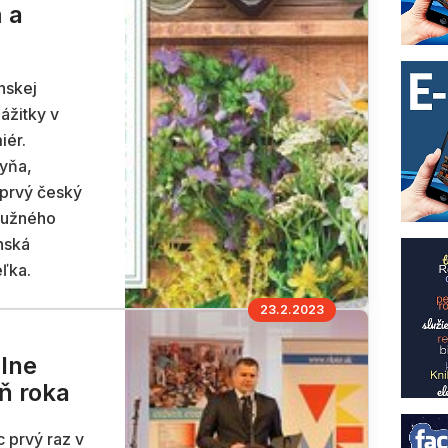
 a
nskej
ážitky v
iér.
kyňa,
 prvý český
južného
nská
eľka.
23.2.2023
álne
ň roka
 prvý raz v