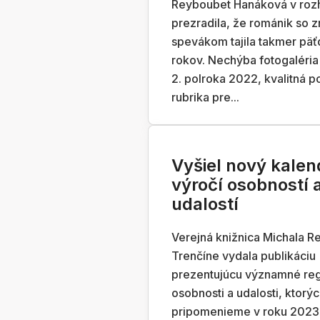
Reyboubet Hanáková v roz
prezradila, že románik so
spevákom tajila takmer päť
rokov. Nechýba fotogaléria 
2. polroka 2022, kvalitná p
rubrika pre...
Vyšiel nový kalen
výročí osobností 
udalostí
Verejná knižnica Michala R
Trenčíne vydala publikáciu
prezentujúcu významné reg
osobnosti a udalosti, ktorýc
pripomenieme v roku 2023