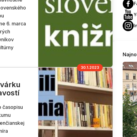
F
slovenského
Y
ou
me 6. marca
I
erých
vníkov
ultúrny
Najno
30.1.2023
 várku
avostí
o časopisu
skumu
renčianskej
míra