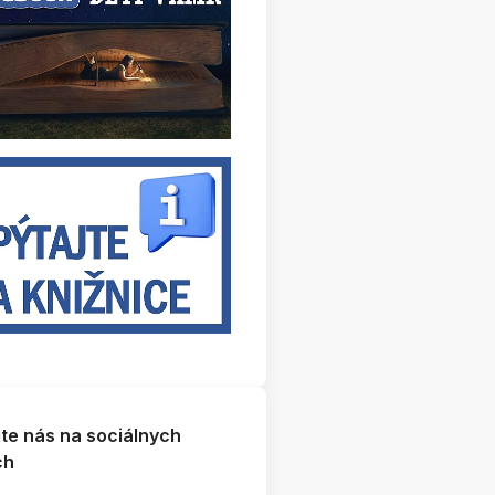
jte nás na sociálnych
ch