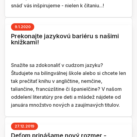
snáď vás inšpirujeme - nielen k čítaniu...!
9.1.2020
Prekonajte jazykovú bariéru s našimi
knižkami!
Snažíte sa zdokonaliť v cudzom jazyku?
Študujete na bilingválnej škole alebo si chcete len
tak prečítať knihu v angličtine, nemčine,
taliančine, francúzštine či španielčine? V našom
oddelení literatúry pre deti a mládež nájdete od
januára množstvo nových a zaujímavých titulov.
27.12.2019
Deťom prinášame nový rozmer -