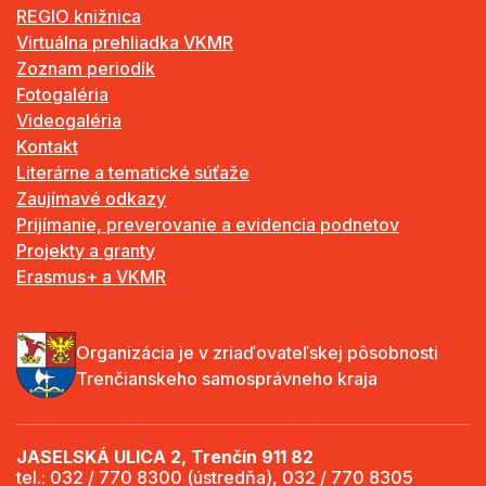
REGIO knižnica
Virtuálna prehliadka VKMR
Zoznam periodík
Fotogaléria
Videogaléria
Kontakt
Literárne a tematické súťaže
Zaujímavé odkazy
Prijímanie, preverovanie a evidencia podnetov
Projekty a granty
Erasmus+ a VKMR
Organizácia je v zriaďovateľskej pôsobnosti
Trenčianskeho samosprávneho kraja
JASELSKÁ ULICA 2, Trenčín 911 82
tel.: 032 / 770 8300 (ústredňa), 032 / 770 8305