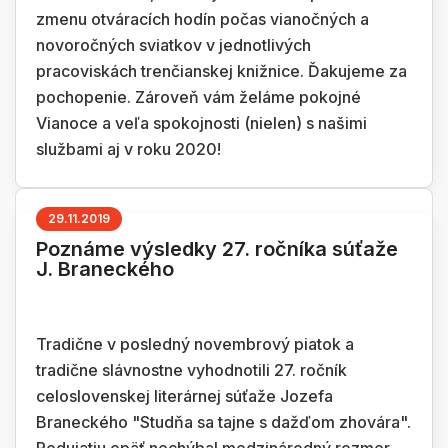
zmenu otváracích hodín počas vianočných a
novoročných sviatkov v jednotlivých
pracoviskách trenčianskej knižnice. Ďakujeme za
pochopenie. Zároveň vám želáme pokojné
Vianoce a veľa spokojnosti (nielen) s našimi
službami aj v roku 2020!
29.11.2019
Poznáme výsledky 27. ročníka súťaže
J. Braneckého
Tradične v posledný novembrový piatok a
tradične slávnostne vyhodnotili 27. ročník
celoslovenskej literárnej súťaže Jozefa
Braneckého "Studňa sa tajne s dažďom zhovára".