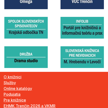
O knižnici
Služby
Online katalógy
Podujatia
Pre knižnice
EHMK Trenčín 2026 a VKMR