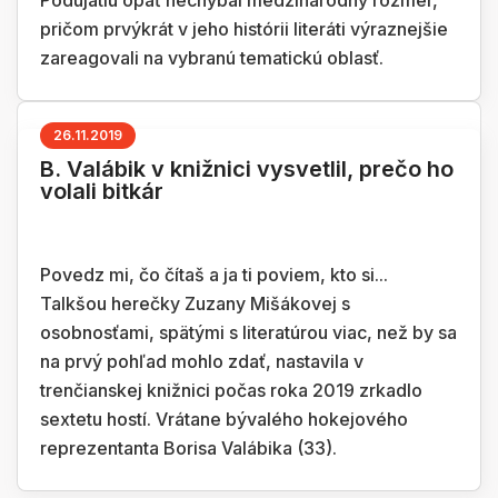
Podujatiu opäť nechýbal medzinárodný rozmer,
pričom prvýkrát v jeho histórii literáti výraznejšie
zareagovali na vybranú tematickú oblasť.
26.11.2019
B. Valábik v knižnici vysvetlil, prečo ho
volali bitkár
Povedz mi, čo čítaš a ja ti poviem, kto si...
Talkšou herečky Zuzany Mišákovej s
osobnosťami, spätými s literatúrou viac, než by sa
na prvý pohľad mohlo zdať, nastavila v
trenčianskej knižnici počas roka 2019 zrkadlo
sextetu hostí. Vrátane bývalého hokejového
reprezentanta Borisa Valábika (33).